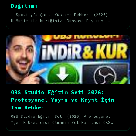
Dağıtımı
Spotify’a Şarkı Yükleme Rehberi (2026)
HLMusic ile Müziğinizi Dünyaya Duyurun –
Ücretsiz ve Profesyonel Yol Haritası Müzik
sektöründe de...
OBS Studio Eğitim Seti 2026:
Profesyonel Yayın ve Kayıt İçin
Tam Rehber
OBS Studio Eğitim Seti (2026) Profesyonel
İçerik Üreticisi Olmanın Yol Haritası OBS
Studio , günümüzde içerik üreticileri için en
güçlü ve e...