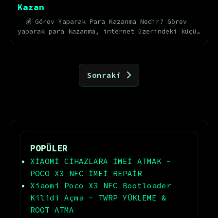
Kazan
💰 Görev Yaparak Para Kazanma Nedir? Görev
yaparak para kazanma, internet üzerindeki küçük
görevleri tamamlayarak gelir elde etme
yöntemid...
Sonraki
POPÜLER
XİAOMİ CİHAZLARA İMEİ ATMAK -
POCO X3 NFC İMEİ REPAİR
Xiaomi Poco X3 NFC Bootloader
Kilidi Açma - TWRP YÜKLEME &
ROOT ATMA