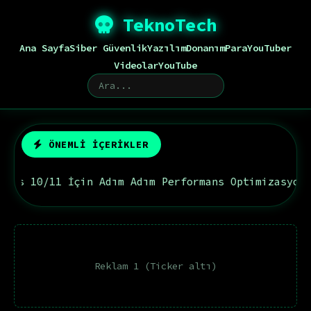
TeknoTech
Ana Sayfa
Siber Güvenlik
Yazılım
Donanım
Para
YouTuber
Videolar
YouTube
ÖNEMLİ İÇERİKLER
11 İçin Adım Adım Performans Optimizasyonu
İnte
Reklam 1 (Ticker altı)