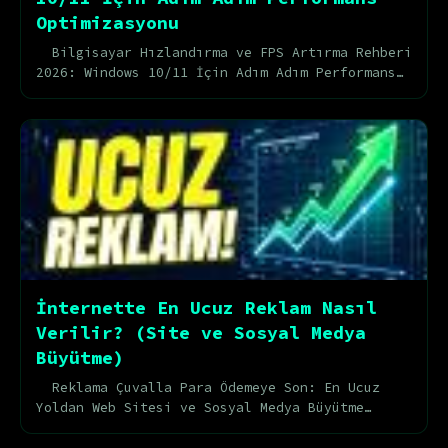
Optimizasyonu
Bilgisayar Hızlandırma ve FPS Artırma Rehberi
2026: Windows 10/11 İçin Adım Adım Performans
Optimizasyonu Bilgisayarınız oyun oynarken
do...
İnternette En Ucuz Reklam Nasıl
Verilir? (Site ve Sosyal Medya
Büyütme)
Reklama Çuvalla Para Ödemeye Son: En Ucuz
Yoldan Web Sitesi ve Sosyal Medya Büyütme
Rehberi Dijital dünyada bir web sitesi açmak,
mobil uy...