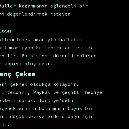
düller kazanmanın eğlenceli bir
ni değerlendirmek isteyen
losu
üllendirmek amacıyla haftalık
v tamamlayan kullanıcılar, ekstra
abilir. Bu sistem, düzenli çalışan
r kapısı oluşturur.
anç Çekme
eri çekmek oldukça kolaydır.
 Litecoin), PayPal ve çeşitli hediye
ekleri sunar. Türkiye’deki
eçeneklerinin bulunması büyük bir
eri düşük seviyelerde olduğu için
niz.