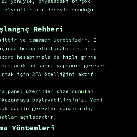
 Bu yönüyle, piyasadaki birçok
a güvenilir bir deneyim sunduğu
şlangıç Rehberi
sittir ve tamamen ücretsizdir. E-
içinde hesap oluşturabilirsiniz.
scord hesabınızla da hızlı giriş
amamladıktan sonra yapmanız gereken
ırmak için 2FA özelliğini aktif
na panel üzerinden size sunulan
 kazanmaya başlayabilirsiniz. Yeni
şük ödüllü görevler sunulsa da,
satlar açılacaktır.
ma Yöntemleri