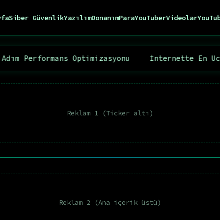
yfa
Siber Güvenlik
Yazılım
Donanım
Para
YouTuber
Videolar
YouTu
ormans Optimizasyonu
İnternette En Ucuz Reklam
Reklam 1 (Ticker altı)
Reklam 2 (Ana içerik üstü)