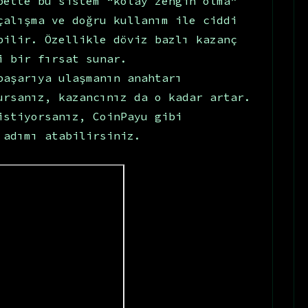
bette bu sistem “kolay zengin olma”
çalışma ve doğru kullanım ile ciddi
bilir. Özellikle döviz bazlı kazanç
i bir fırsat sunar.
başarıya ulaşmanın anahtarı
ursanız, kazancınız da o kadar artar.
istiyorsanız, CoinPayu gibi
 adımı atabilirsiniz.